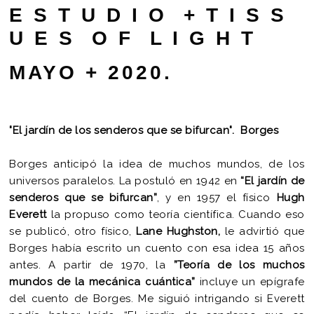
E S T U D I O + T I S S
U E S O F L I G H T
MAYO + 2020.
"El jardín de los senderos que se bifurcan". Borges
Borges anticipó la idea de muchos mundos, de los
universos paralelos. La postuló en 1942 en
“El jardín de
senderos que se bifurcan”
, y en 1957 el físico
Hugh
Everett
la propuso como teoría científica. Cuando eso
se publicó, otro físico,
Lane Hughston,
le advirtió que
Borges había escrito un cuento con esa idea 15 años
antes. A partir de 1970, la
”Teoría de los muchos
mundos de la mecánica cuántica”
incluye un epígrafe
del cuento de Borges. Me siguió intrigando si Everett