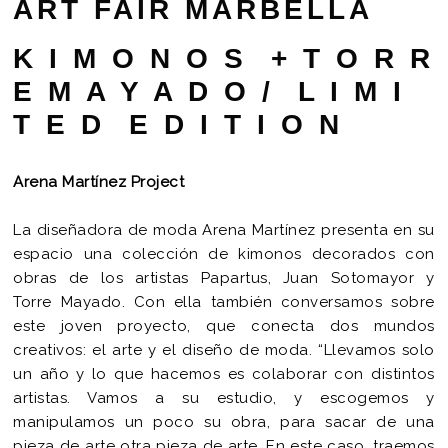
ART FAIR MARBELLA
K I M O N O S + T O R R
E M A Y A D O / L I M I
T E D E D I T I O N
Arena Martínez Project
La diseñadora de moda Arena Martínez presenta en su
espacio una colección de kimonos decorados con
obras de los artistas Papartus, Juan Sotomayor y
Torre Mayado. Con ella también conversamos sobre
este joven proyecto, que conecta dos mundos
creativos: el arte y el diseño de moda. “Llevamos solo
un año y lo que hacemos es colaborar con distintos
artistas. Vamos a su estudio, y escogemos y
manipulamos un poco su obra, para sacar de una
pieza de arte otra pieza de arte. En este caso, traemos